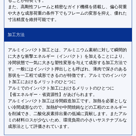
ることが特長です。
また、高剛性フレームと精密なガイド機構を搭載し、偏心荷重
や大きな成形荷重の条件下でもフレームの変形を抑え、優れた
寸法精度を維持可能です。
加工方法
アルミインパクト加工とは、アルミニウム素材に対して瞬間的
に大きな衝撃エネルギー（インパクト）を加えることにより、
冷間状態で一気に大きな塑性変形を与えて成形する加工方法で
す。一般にはインパクト押出しとも呼ばれ、薄肉で深さのある
形状を一工程で成形できるのが特徴です。アルミでのインパク
ト加工におけるメリットのひとつに
アルミでのインパクト加工におけるメリットのひとつに
【省エネルギー・省資源性】があげられます。
アルミインパクト加工は冷間鍛造加工です。加熱を必要としな
い冷間成形なので、加熱炉や中間焼鈍などの工程のエネルギー
を削減でき、二酸化炭素排出量の低減に貢献します。またアル
ミの材料ロスが少ないため、環境負荷の小さいサステナブルな
成形法として評価されています。